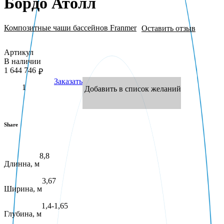
Бордо Атолл
Композитные чаши бассейнов Franmer
Оставить отзыв
Артикул
В наличии
1 644 746
₽
Заказать
Добавить в список желаний
Share
Facebook
X
LinkedIn
VKontakte
Pinterest
8,8
Длинна, м
3,67
Ширина, м
1,4-1,65
Глубина, м