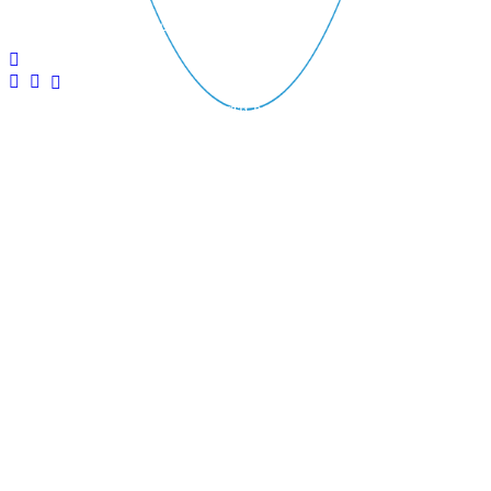
г. Краснодар ул. Автолюбителей 12
Согласен с
политикой
конфиденциальности в отношении
Политика конфиденциальности в отношении обработки
обработки персональных данных
персональных данных
Согласие на обработку персональных данных
© 2026
PRO БАССЕЙНЫ
. Все права защищены.
ПЕРЕЗВОНИТЬ
Использование материалов без разрешения владельцев не
допускается.
*Данное предложение не является публичной офертой.