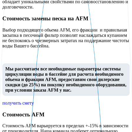
обладает уникальными свойствами по самовосстановлению и
долговечности.
Стоимость замены песка на AFM
Выбор подходящего обьема AFM, его фракции и правильная
засыпка в песочный фильтр позволят наслаждаться купанием
не беспокоясь о чрезмерных затратах на поддержание чистоты
воды Вашего бассейна.
Мы рассчитаем все необходимые параметры системы
циркуляции воды в бассейне для расчета необходимого
обьема и фракции AFM, предоставим свои дилерские
скидки (до 25%) на покупку необходимого оборудования,
при условии заказа AFM у нас.
получить смету
Стоимость AFM
Стоимость AFM варьируется в пределах +-15% в зависимости
от производителя. Наша команда подберет оптимальную