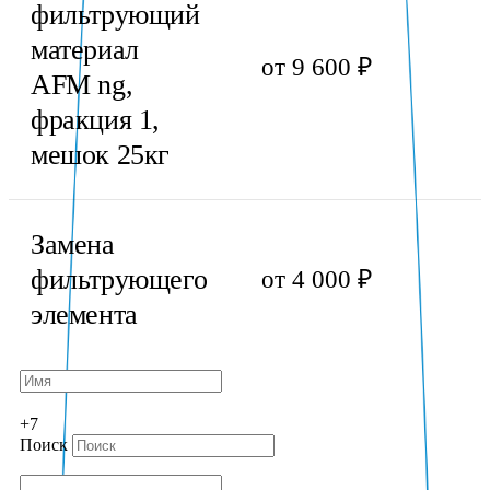
фильтрующий
материал
от 9 600 ₽
AFM ng,
фракция 1,
мешок 25кг
Замена
фильтрующего
от 4 000 ₽
элемента
+7
Поиск