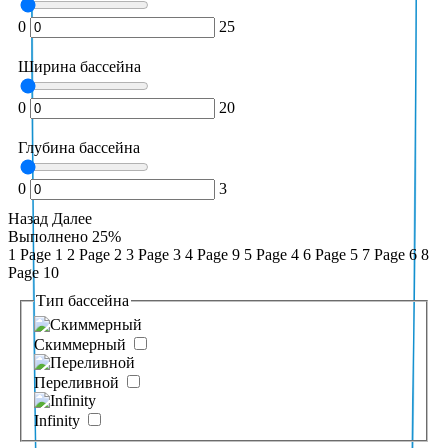
0
25
+7
Ширина бассейна
Поиск
0
20
Глубина бассейна
Согласен с
политикой
0
3
конфиденциальности в отношении
Назад
Далее
обработки персональных данных
Выполнено
25%
1
Page 1
2
Page 2
3
Page 3
4
Page 9
5
Page 4
6
Page 5
7
Page 6
8
Page 10
ПЕРЕЗВОНИТЬ
Тип бассейна
Скиммерный
Переливной
Infinity