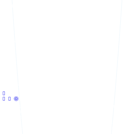
Сервисное обслуживание
Аттракционы для бассейна
г. Краснодар ул. Автолюбителей 12
Политика конфиденциальности в отношении обработки
персональных данных
Согласие на обработку персональных данных
© 2026
PRO БАССЕЙНЫ
. Все права защищены.
Использование материалов без разрешения владельцев не
допускается.