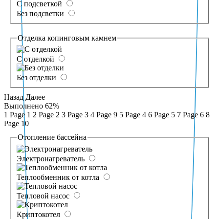
С подсветкой
Без подсветки
Отделка копинговым камнем
С отделкой
Без отделки
Назад
Далее
Выполнено
62%
1
Page 1
2
Page 2
3
Page 3
4
Page 9
5
Page 4
6
Page 5
7
Page 6
8
Page 10
Отопление бассейна
Электронагреватель
Теплообменник от котла
Тепловой насос
Криптокотел